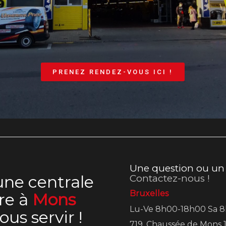
PRENEZ RENDEZ-VOUS ICI !
Une question ou un c
 une centrale
Contactez-nous !
Bruxelles
re à
Mons
Lu-Ve 8h00-18h00 Sa 
us servir !
719, Chaussée de Mons 