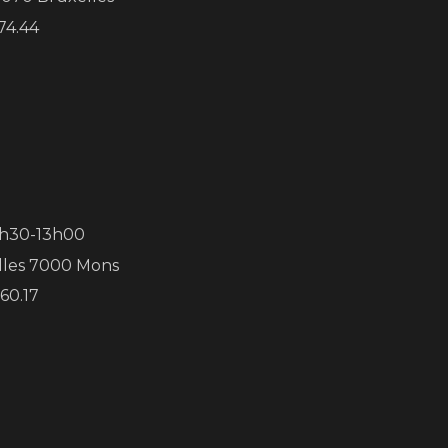
.74.44
8h30-13h00
lles 7000 Mons
.60.17